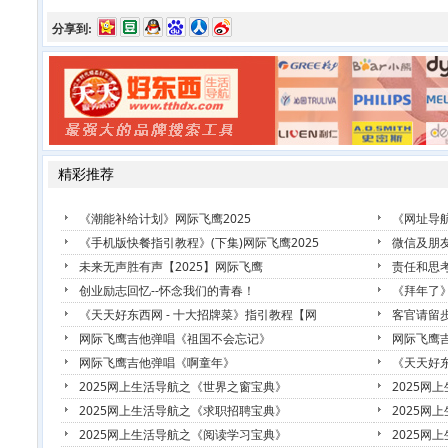
分享到:
精彩推荐
《潮能补给计划》网际飞鹰2025
《网址导航
《手机版快餐指引教程》(下集)网际飞鹰2025
微信及朋友
未来无声胜有声【2025】网际飞鹰
责任和思考
创业励志回忆--怀念我们的青春！
《拜年了
《天天好东西网 - 十大招牌菜》指引教程【网
客官请留
网际飞鹰吉他弹唱《祖国不会忘记》
网际飞鹰
网际飞鹰吉他弹唱《啊童年》
《天天好东
2025网上生活导航之《世界之窗宝典》
2025网
2025网上生活导航之《求职招聘宝典》
2025网
2025网上生活导航之《阅读学习宝典》
2025网