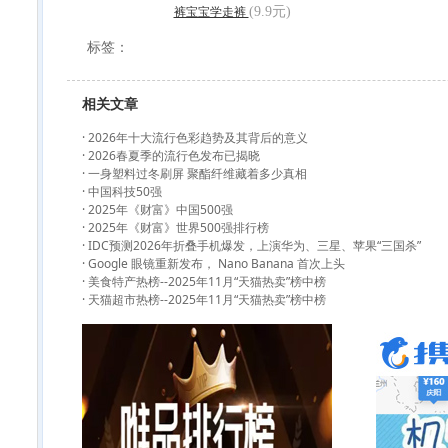
(9.9元)
裤宝宝学走裤
标签：
相关文章
·
2026年十大流行色彩趋势及其背后的意义
·
2026春夏季的流行色发布已揭晓
·
一身塑料过冬刷屏 聚酯纤维藏着多少真相
·
中国科技50强
·
2025年《财富》中国500强
·
2025年《财富》世界500强排行榜
·
IDC预测2026年折叠手机爆发，上演华为、三星、苹果“三国杀”
·
Google 眼镜重新发布， Nano Banana 首次上头
·
美食特产热榜--2025年11月“天猫热卖”榜中榜
·
天猫超市热榜--2025年11月“天猫热卖”榜中榜