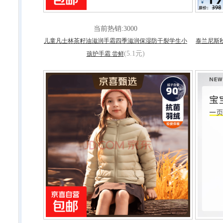
当前热销:3000
儿童凡士林茶籽油滋润手霜四季滋润保湿防干裂学生小
泰兰尼斯
(5.1元)
孩护手霜 尝鲜