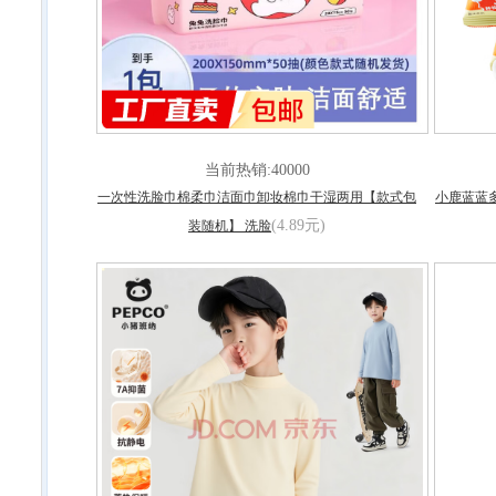
当前热销:40000
一次性洗脸巾棉柔巾洁面巾卸妆棉巾干湿两用【款式包
小鹿蓝蓝
(4.89元)
装随机】 洗脸