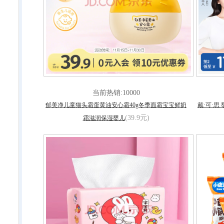
当前热销:10000
郁美净儿童猫头霜蛋黄油安心霜40g冬季面霜宝宝鲜奶
戴·可·思
(39.9元)
霜滋润保湿婴儿