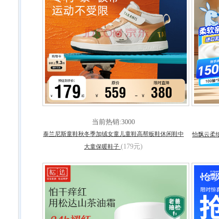
当前热销:3000
泰兰尼斯童鞋秋冬季加绒女童儿童鞋高帮板鞋休闲鞋中
怡飘云柔纸
(179元)
大童保暖鞋子