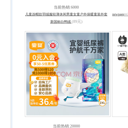
当前热销:6000
儿童连帽款羽绒服轻薄休闲男童女童户外保暖童装外套
newpa
(89元)
新国标白鸭绒
当前热销:20000