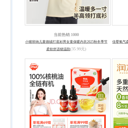
当前热销:1000
小猪班纳儿童德绒打底衫男女童保暖内衣2025秋冬季节
佳婴氧气
(35.99元)
柔软舒适锁温防