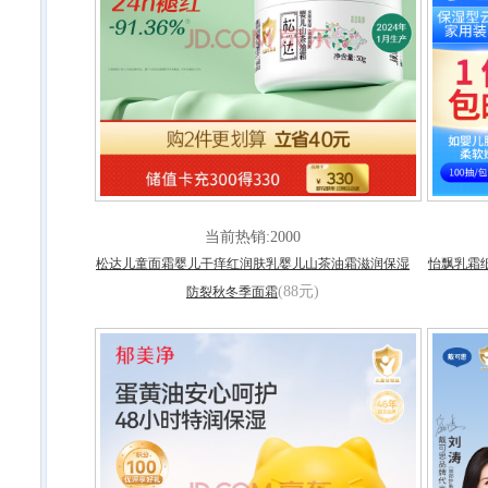
当前热销:2000
松达儿童面霜婴儿干痒红润肤乳婴儿山茶油霜滋润保湿
怡飘乳霜
(88元)
防裂秋冬季面霜