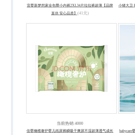
宜婴新梦想家全包臀小内裤2XL34片拉拉裤超薄【品牌
小猪大卫 
(41元)
直供 安心品质】
当前热销:4000
佳婴橄榄奢护婴儿纸尿裤瞬吸干爽尿不湿超薄透气成长
babyc