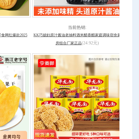
当前热销:
网红爆款2025
KK巧媳妇原汁酱油老抽料酒米醋香醋家庭调味宿舍厨
(24.92元)
房组合厂家正品