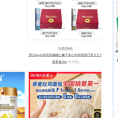
当前热销:
进口beryls倍乐思扁桃仁榛子夹心牛奶苦甜巧克力士力
(16.8元)
架零食50g
·
·
·
·
·
·
·