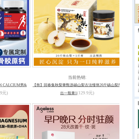
当前热销:
EN CALCIUM男&
【熬】回春集秋梨膏甄选砀山梨古法慢熬20斤砀山梨熬
.9元)
(129.9元)
出一瓶膏1