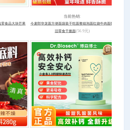
当前热销:
饯零食品大块芒果
今麦郎华龙面方便面袋装干吃面整箱泡面红烧牛肉面怀
(56.9元)
旧零食干脆面