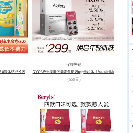
·
当前热销:
·
 小金条3.0液体钙成长因
NYO3极光美肤胶囊麦角硫因pqq线粒体抗皱内调修护
·
(659元)
·
·
·
·
·