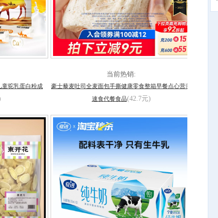
·
当前热销:
儿童驼乳蛋白粉成
豪士藜麦吐司全麦面包手撕健康零食整箱早餐点心营养
)
(42.7元)
速食代餐食品