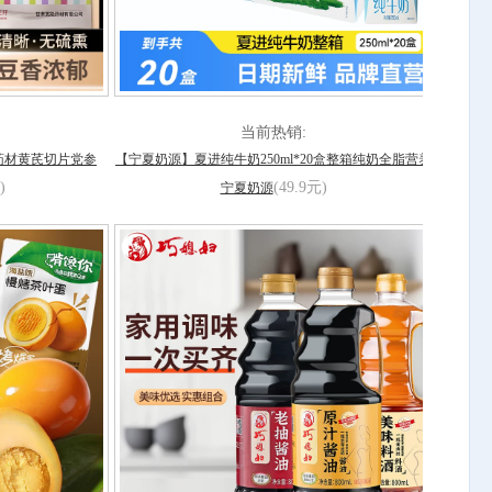
当前热销:
药材黄芪切片党参
【宁夏奶源】夏进纯牛奶250ml*20盒整箱纯奶全脂营养
)
(49.9元)
宁夏奶源