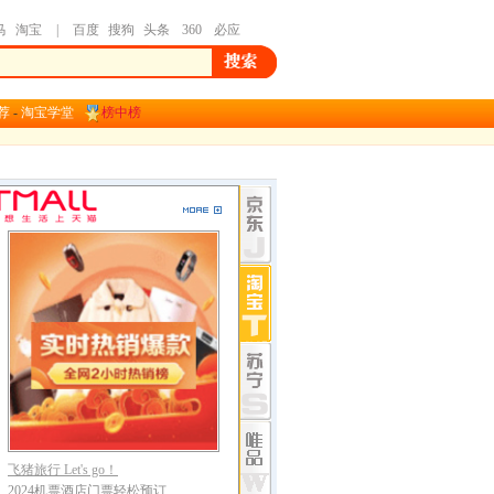
荐
-
淘宝学堂
榜中榜