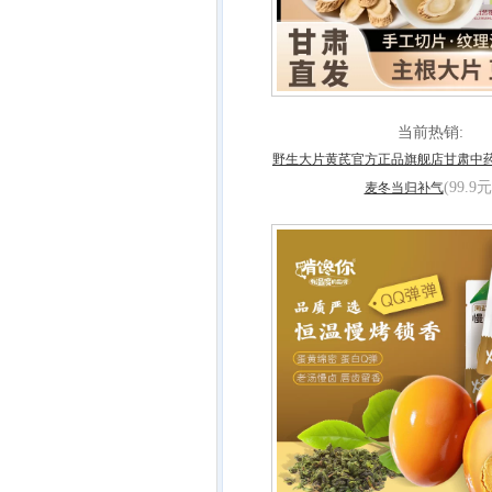
当前热销:
野生大片黄芪官方正品旗舰店甘肃中
(99.9元
麦冬当归补气