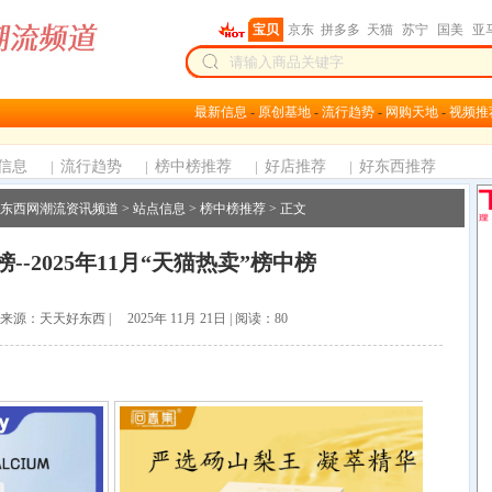
最新信息
-
原创基地
-
流行趋势
-
网购天地
-
视频推
信息
|
流行趋势
|
榜中榜推荐
|
好店推荐
|
好东西推荐
东西网潮流资讯频道
>
站点信息
>
榜中榜推荐
> 正文
--2025年11月“天猫热卖”榜中榜
| 来源：天天好东西 | 2025年 11月 21日 | 阅读：
80