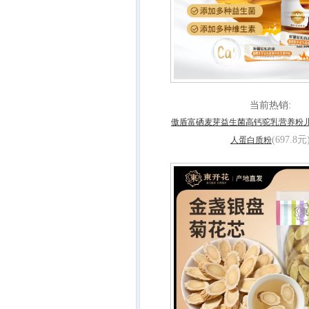
当前热销:
傲盾富硒麦芽益生菌高钙驼乳营养粉
(697.8元
人蛋白质粉