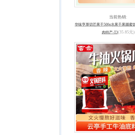
当前热销:
华味亨厚切芒果干500g水果干果脯蜜
(35.85元)
肉特产-T3