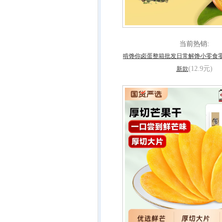
当前热销:
啃馋你卤蛋整箱批发日常解馋小零食零食
(12.9元)
新款