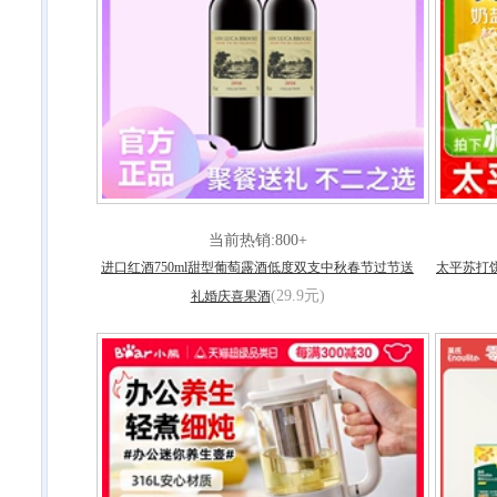
当前热销:800+
进口红酒750ml甜型葡萄露酒低度双支中秋春节过节送
太平苏打
(29.9元)
礼婚庆喜果酒