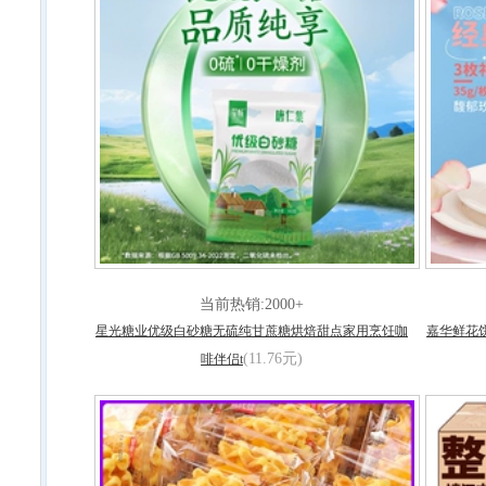
当前热销:2000+
星光糖业优级白砂糖无硫纯甘蔗糖烘焙甜点家用烹饪咖
嘉华鲜花
(11.76元)
啡伴侣t