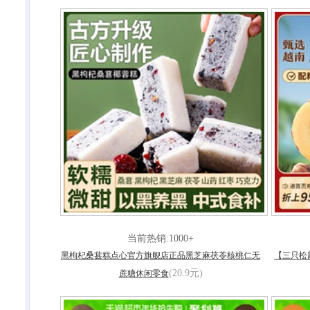
当前热销:1000+
黑枸杞桑葚糕点心官方旗舰店正品黑芝麻茯苓核桃仁无
【三只松鼠
(20.9元)
蔗糖休闲零食