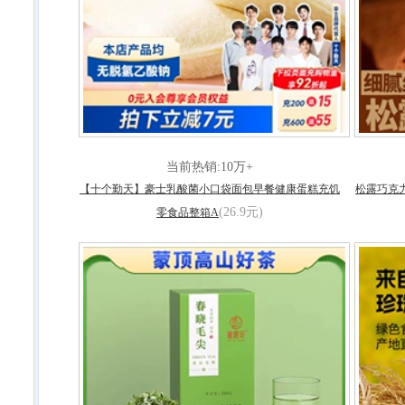
当前热销:10万+
【十个勤天】豪士乳酸菌小口袋面包早餐健康蛋糕充饥
松露巧克
(26.9元)
零食品整箱A