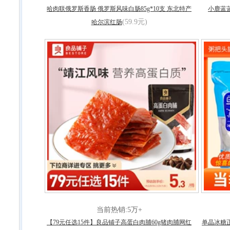
哈肉联俄罗斯香肠 俄罗斯风味白肠85g*10支 东北特产
小鹿蓝
(59.9元)
哈尔滨红肠
当前热销:5万+
【79元任选15件】良品铺子高蛋白肉脯60g猪肉脯网红
单晶冰糖