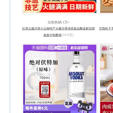
当前热销:1万+
红塔云腿月饼小云南特产火腿月饼传统食品酥皮鲜花饼
巴西松子手
(16.8元)
袋装中秋酥饼