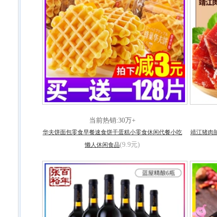
当前热销:30万+
华夫饼面包零食早餐速食饼干蛋糕小零食休闲代餐小吃
靖江猪肉
(9.9元)
懒人休闲食品