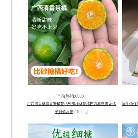
当前热销:6000+
广西清香橘清香蜜橘茶桔纯甜桂林茶橘巴西柑沃青龙橘
物生物保
(18.7元)
子新鲜水果