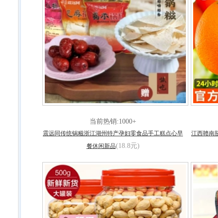
当前热销:1000+
震远同传统锅糍浙江湖州特产孕妇零食品手工糕点心早
江西赣南
(18.8元)
餐休闲新品