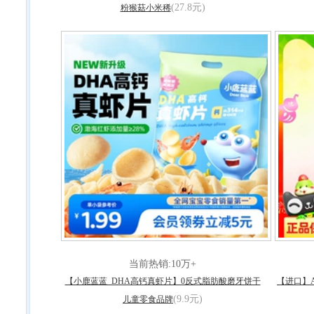
(27.8元)
粉猴菇小米稀
当前热销:10万+
【小鹿蓝蓝_DHA高钙真虾片】0反式脂肪酸磨牙饼干
【进口】A
(9.9元)
儿童零食品牌