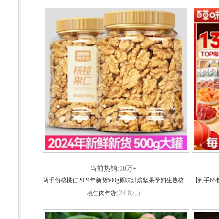
当前热销:10万+
两千份核桃仁2024年新货500g原味烘焙坚果孕妇生熟核
【到手6
(24.8元)
桃仁肉年货