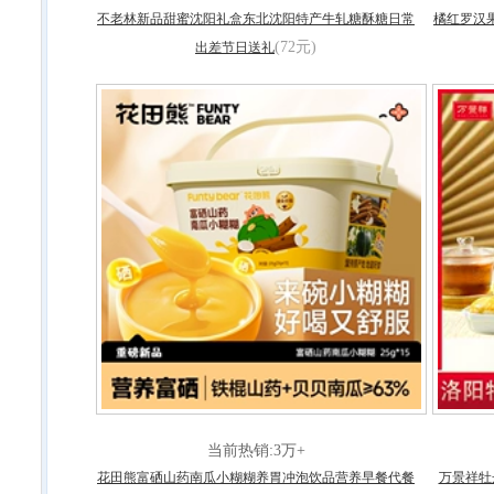
不老林新品甜蜜沈阳礼盒东北沈阳特产牛轧糖酥糖日常
橘红罗汉
(72元)
出差节日送礼
当前热销:3万+
花田熊富硒山药南瓜小糊糊养胃冲泡饮品营养早餐代餐
万景祥牡