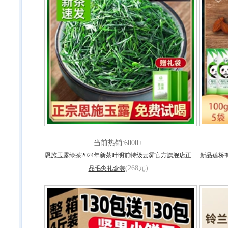
当前热销:6000+
恩施玉露绿茶2024年新茶叶明前特级云雾官方旗舰店正
新品莲桥
(268元)
品毛尖礼盒装