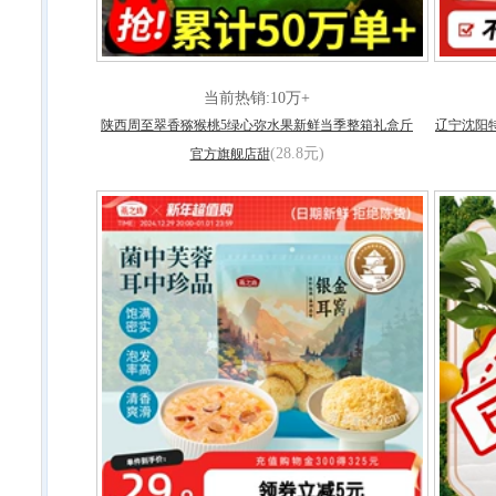
当前热销:10万+
陕西周至翠香猕猴桃5绿心弥水果新鲜当季整箱礼盒斤
辽宁沈阳
(28.8元)
官方旗舰店甜