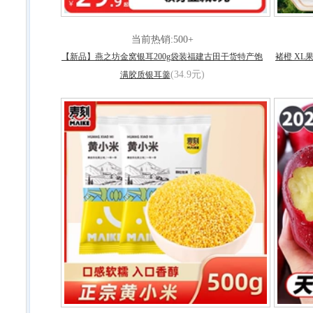
当前热销:500+
【新品】燕之坊金窝银耳200g袋装福建古田干货特产饱
褚橙 XL
(34.9元)
满胶质银耳羹