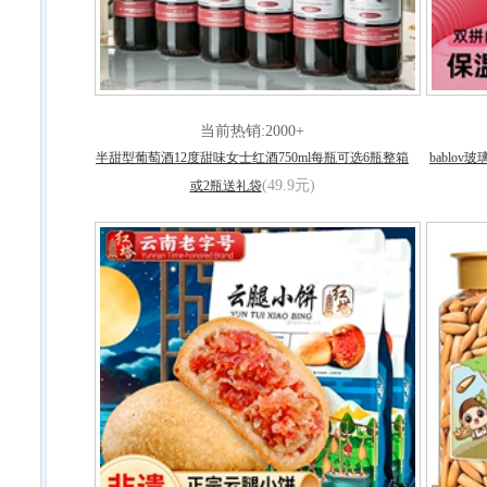
当前热销:2000+
半甜型葡萄酒12度甜味女士红酒750ml每瓶可选6瓶整箱
bablo
(49.9元)
或2瓶送礼袋