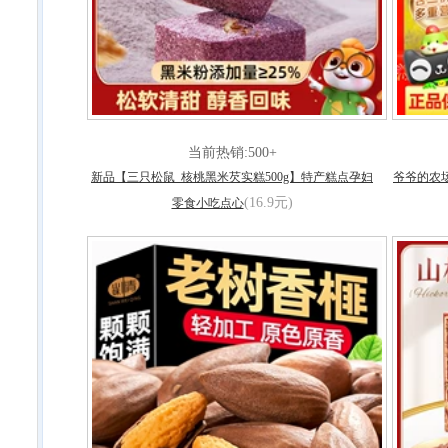
当前热销:500+
新品【三只松鼠_核桃黑米芡实糕500g】特产糕点孕妇
爷爷的农
(16.9元)
零食小吃点心