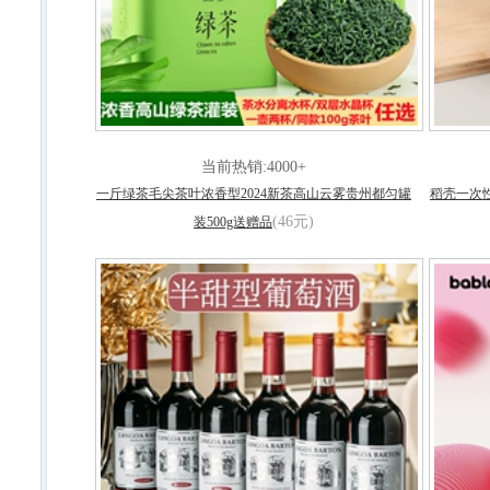
当前热销:4000+
一斤绿茶毛尖茶叶浓香型2024新茶高山云雾贵州都匀罐
稻壳一次
(46元)
装500g送赠品