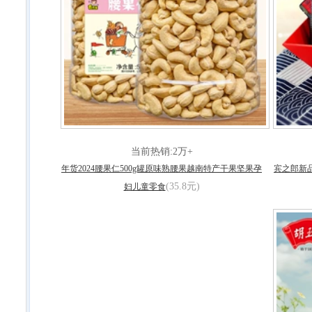
当前热销:2万+
年货2024腰果仁500g罐原味熟腰果越南特产干果坚果孕
宾之郎新
(35.8元)
妇儿童零食