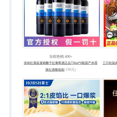
当前热销:400+
张裕红酒蓝屋精酿干红葡萄酒正品750ml*6瓶国产赤霞
三只松鼠
(198元)
珠红酒整箱装