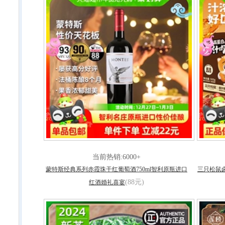
当前热销:6000+
蒙特斯经典系列赤霞珠干红葡萄酒750ml智利原瓶进口
三只松鼠
(88元)
红酒婚礼喜宴