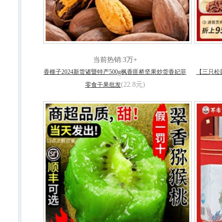
当前热销:3万+
香榧子2024新货诸暨特产500g枫香匪桥坚果炒货香妃菲
【三只松鼠
(22.8元)
零食干果批发