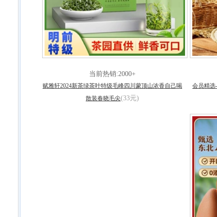
当前热销:2000+
赋雅轩2024新茶绿茶叶特级毛峰四川蒙顶山浓香自己喝
会员精选
(33元)
散装春晓毛尖