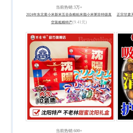
当前热销:3万+
2024年东北黄小米新米五谷杂粮粘米脂小米粥非特级真
正宗甘肃
(9.41元)
空装粗粮特产
当前热销:600+