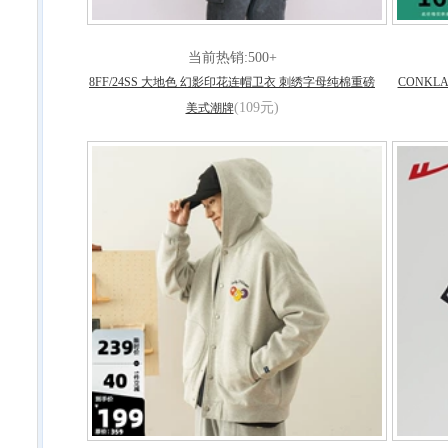
当前热销:500+
8FF/24SS 大地色 幻影印花连帽卫衣 刺绣字母纯棉重磅
CONK
(109元)
美式潮牌