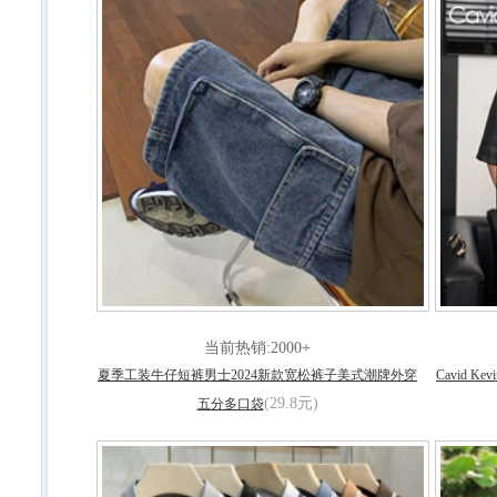
当前热销:2000+
夏季工装牛仔短裤男士2024新款宽松裤子美式潮牌外穿
Cavid
(29.8元)
五分多口袋