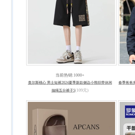
当前热销:1000+
查尔斯桃心 男士短裤2024夏季新款侧边小熊织带休闲
春季爸爸
(109元)
抽绳五分裤子5