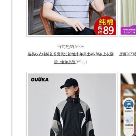
当前热销:900+
路易牧农纯棉爸爸夏装短袖t恤中年男士40-50岁上衣翻
唐狮20
(69元)
领中老年男装