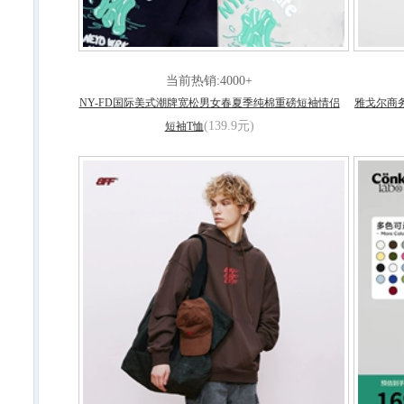
当前热销:4000+
NY-FD国际美式潮牌宽松男女春夏季纯棉重磅短袖情侣
雅戈尔商
(139.9元)
短袖T恤