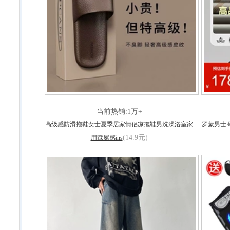
当前热销:1万+
高级感防滑拖鞋女士夏季居家情侣凉拖鞋男洗澡浴室家
罗蒙男士
(14.9元)
用踩屎感ins