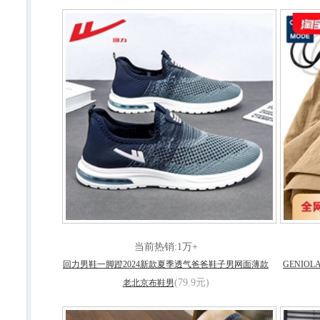
当前热销:1万+
回力男鞋一脚蹬2024新款夏季透气爸爸鞋子男网面薄款
GENIO
(79.9元)
老北京布鞋男