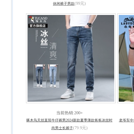
(99元)
休闲裤子男款
当前热销:200+
啄木鸟天丝直筒牛仔裤男2024新款夏季薄款爸爸冰丝时
老爷车中
(79.9元)
尚男士长裤子