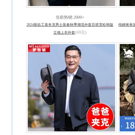
当前热销:2000+
2024新款工装夹克男士装春秋季潮流外套百搭宽松韩版
纯棉爸爸
(69元)
立领上衣外套