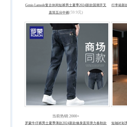
Genio Lamode复古休闲短裤男士夏季2024新款国潮开叉
行李箱新
(59.9元)
直筒五分中裤
当前热销:2000+
罗蒙牛仔裤男士夏季薄款2024新款修身直筒弹力春秋款
短袖衬衫