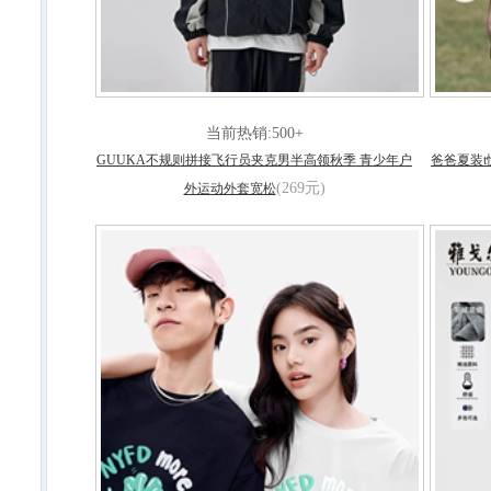
当前热销:500+
GUUKA不规则拼接飞行员夹克男半高领秋季 青少年户
爸爸夏装t
(269元)
外运动外套宽松