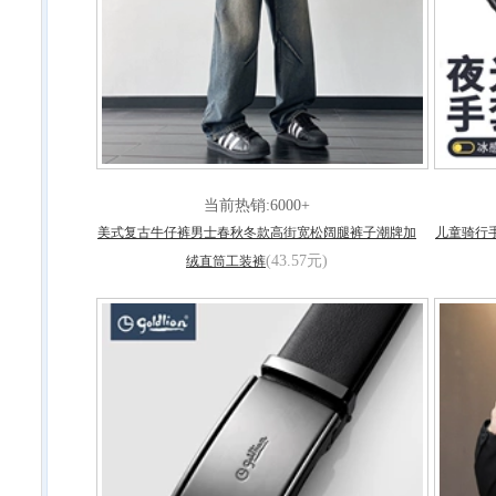
当前热销:6000+
美式复古牛仔裤男士春秋冬款高街宽松阔腿裤子潮牌加
儿童骑行
(43.57元)
绒直筒工装裤