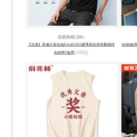
当前热销:200+
【凉感】海澜之家短袖Polo衫2024夏季新款爸爸翻领纯
短袖t恤
(128元)
色刺绣T恤男