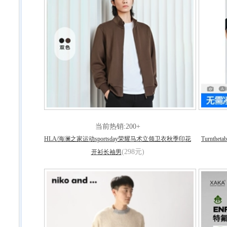
当前热销:200+
HLA/海澜之家运动sportsday荣耀马术立领卫衣秋季印花
Turnt
(298元)
开衫长袖男